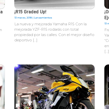
la
¡R15 Graded Up!
¡O
Ej
13 marzo, 2018 |
Lanzamientos
La nueva y mejorada Yamaha R15 Con la
13 
mejorada YZF-R15 rodarás con total
on
Fr
propiedad por las calles. Con el mejor diseño
Ya
deportivo […]
“C
en
[…]