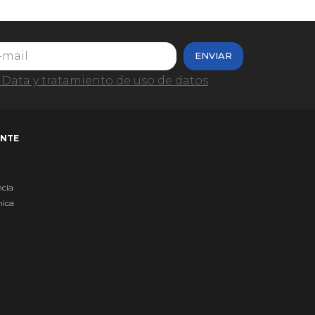
ENVIAR
Data y tratamiento de uso de datos
ENTE
ncia
nica