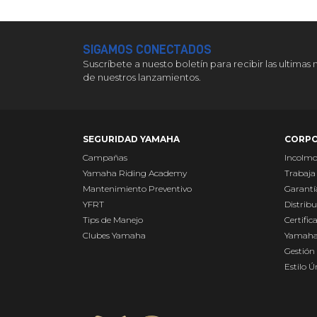
SIGAMOS CONECTADOS
Suscríbete a nuesto boletín para recibir las ultimas 
de nuestros lanzamientos.
SEGURIDAD YAMAHA
CORPO
Campañas
Incolm
Yamaha Riding Academy
Trabaja
Mantenimiento Preventivo
Garantí
YFRT
Distribu
Tips de Manejo
Certific
Clubes Yamaha
Yamaha
Gestión 
Estilo 