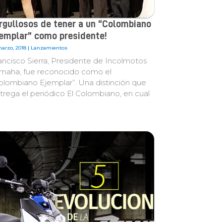
rgullosos de tener a un “Colombiano
emplar” como presidente!
marzo, 2018 |
Lanzamientos
ancisco Sierra, Presidente de Incolmotos
maha, fue reconocido como el
olombiano Ejemplar”. Una distinción que
trega el periódico El Colombiano, en cual