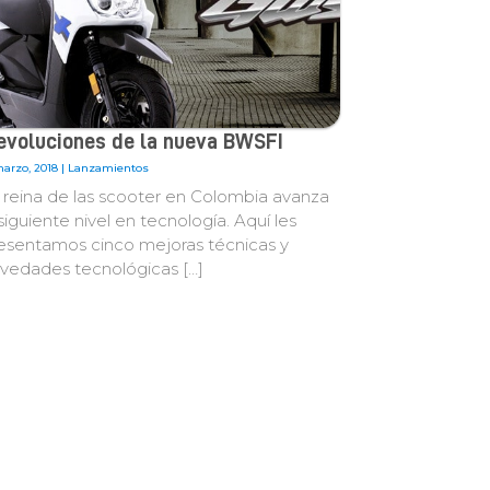
evoluciones de la nueva BWSFI
marzo, 2018 |
Lanzamientos
 reina de las scooter en Colombia avanza
 siguiente nivel en tecnología. Aquí les
esentamos cinco mejoras técnicas y
vedades tecnológicas […]