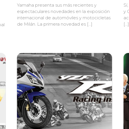
Yamaha presenta sus más recientes y
Sí
espectaculares novedades en la exposición
y 
internacional de automóviles y motocicletas
ac
de Milán. La primera novedad es […]
[…]
pal