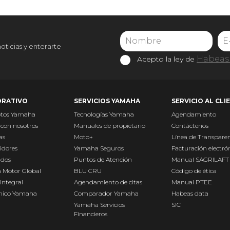
noticias y enterarte
Habeas 
Acepto la ley de
RATIVO
SERVICIOS YAMAHA
SERVICIO AL CLI
otos Yamaha
Tecnologías Yamaha
Agendamiento
 con nosotros
Manuales de propietario
Contáctenos
as
Moto+
Línea de Transpare
idores
Yamaha Seguros
Facturación electró
ados
Puntos de Atención
Manual SAGRILAFT
 Motor Global
BLU CRU
Código de ética
Integral
Agendamiento de citas
Manual PTEE
Único Yamaha
Comparador Yamaha
Habeas data
Yamaha Servicios
SIC
Financieros