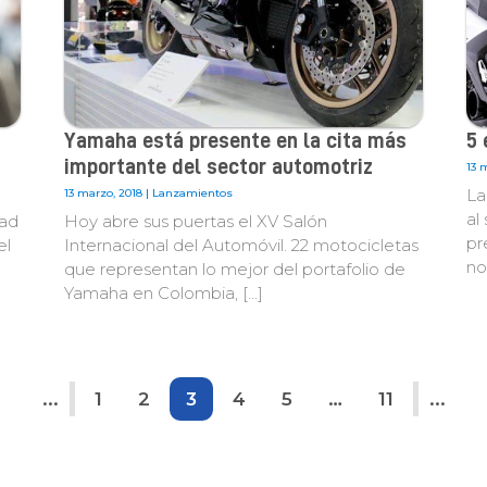
Yamaha está presente en la cita más
5 
importante del sector automotriz
13 
La
13 marzo, 2018 |
Lanzamientos
al
dad
Hoy abre sus puertas el XV Salón
pr
el
Internacional del Automóvil. 22 motocicletas
no
que representan lo mejor del portafolio de
Yamaha en Colombia, […]
...
1
2
3
4
5
…
11
...