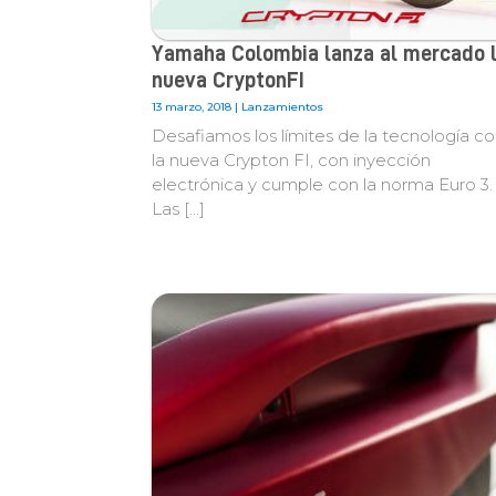
Yamaha Colombia lanza al mercado 
nueva CryptonFI
13 marzo, 2018 |
Lanzamientos
Desafiamos los límites de la tecnología c
la nueva Crypton FI, con inyección
electrónica y cumple con la norma Euro 3.
Las […]