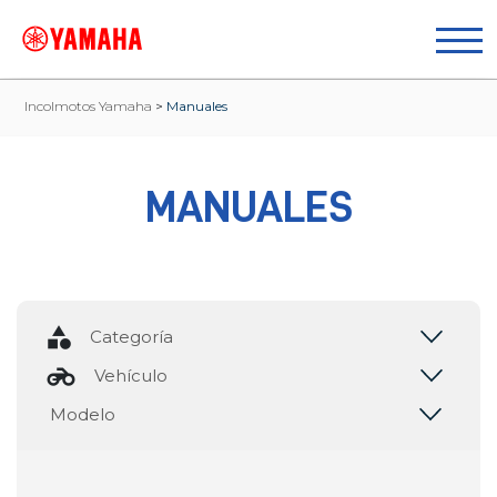
Incolmotos Yamaha
>
Manuales
MANUALES
category
motorcycle