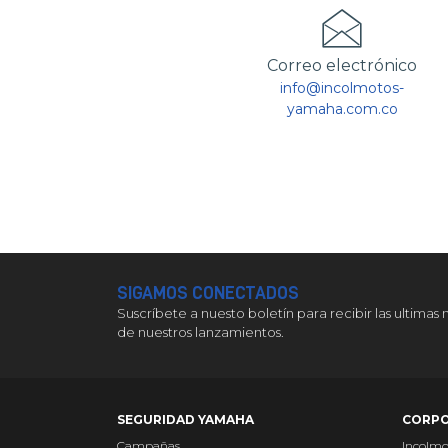
Correo electrónico
info@incolmotos-
yamaha.com.co
SIGAMOS CONECTADOS
Suscríbete a nuesto boletín para recibir las ultimas 
de nuestros lanzamientos.
SEGURIDAD YAMAHA
CORPO
Campañas
Incolm