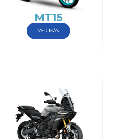
MT15
VER MÁS