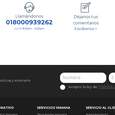
Llamándonos
Déjanos tus
018000939262
comentarios
Escríbenos >
LU-VI 8:00am - 6:00pm
noticias y enterarte
Habeas 
Acepto la ley de
RATIVO
SERVICIOS YAMAHA
SERVICIO AL CLI
otos Yamaha
Tecnologías Yamaha
Agendamiento