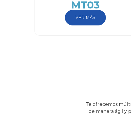
MT03
VER MÁS
Te ofrecemos múlti
de manera ágil y p