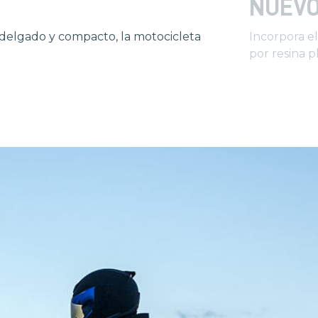
NUEVO
, delgado y compacto, la motocicleta
Incorpora e
por resina p