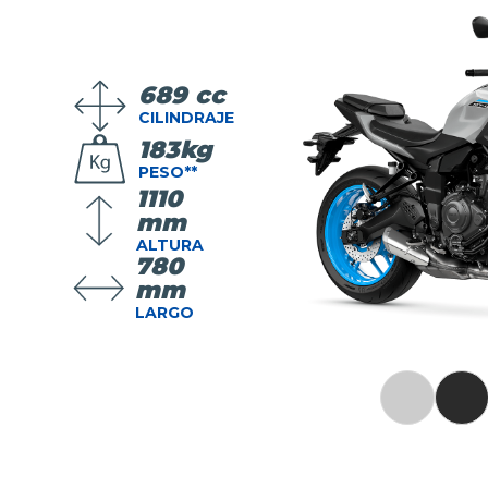
689 cc
CILINDRAJE
183kg
PESO**
1110
mm
ALTURA
780
mm
LARGO