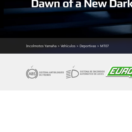
Incolmotos Yamaha
>
Vehículos
>
Deportivas
>
MT07