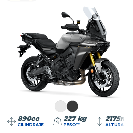
890cc
227 kg
2175m
CILINDRAJE
PESO**
ALTURA