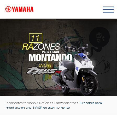
Incolmotos Yamaha
>
Noticias
>
Lanzamientos
>
11 razones para
montarse en una BWSFI en este momento