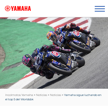
Incolmotos Yamaha
>
Noticias
>
Noticias
>
Yamaha sigue luchando en
el top 5 del Worldsbk