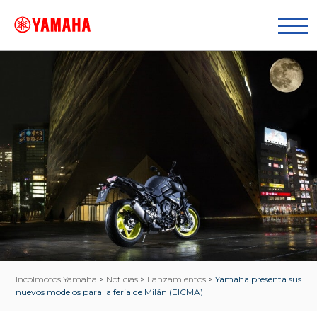
Incolmotos Yamaha
>
Noticias
>
Lanzamientos
>
Yamaha presenta sus
nuevos modelos para la feria de Milán (EICMA)