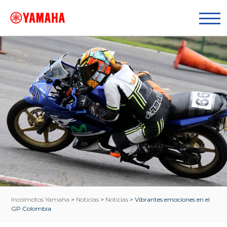
Incolmotos Yamaha
>
Noticias
>
Noticias
>
Vibrantes emociones en el
GP Colombia