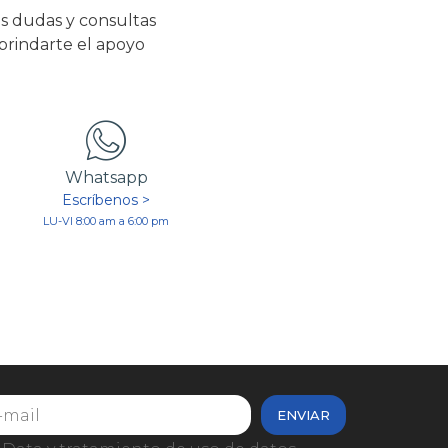
s dudas y consultas
 brindarte el apoyo
Whatsapp
Escríbenos >
LU-VI 8:00 am a 6:00 pm
ENVIAR