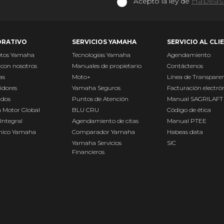
Habeas 
Acepto la ley de
RATIVO
SERVICIOS YAMAHA
SERVICIO AL CLI
otos Yamaha
Tecnologías Yamaha
Agendamiento
 con nosotros
Manuales de propietario
Contáctenos
as
Moto+
Línea de Transpare
idores
Yamaha Seguros
Facturación electró
ados
Puntos de Atención
Manual SAGRILAFT
 Motor Global
BLU CRU
Código de ética
Integral
Agendamiento de citas
Manual PTEE
Único Yamaha
Comparador Yamaha
Habeas data
Yamaha Servicios
SIC
Financieros