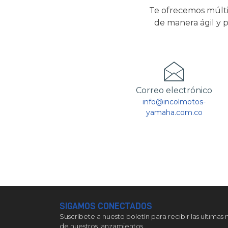
Te ofrecemos múlti
de manera ágil y p
Correo electrónico
info@incolmotos-
yamaha.com.co
SIGAMOS CONECTADOS
Suscríbete a nuesto boletín para recibir las ultimas 
de nuestros lanzamientos.