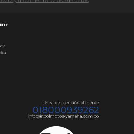
Data y tratamiento de uso de datos
ENTE
ncia
nica
Línea de atención al cliente
018000939262
info@incolmotos-yamaha.com.co