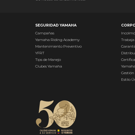
SEGURIDAD YAMAHA
CORPO
Campañas
Incolm
Yamaha Riding Academy
Trabaja
Mantenimiento Preventivo
Garantí
YFRT
Distribu
Tips de Manejo
Certific
Clubes Yamaha
Yamaha
Gestión 
Estilo 