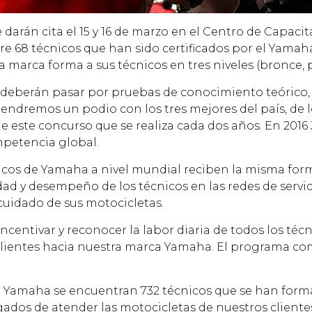
e darán cita el 15 y 16 de marzo en el Centro de Capa
tre 68 técnicos que han sido certificados por el Yamah
marca forma a sus técnicos en tres niveles (bronce, pl
deberán pasar por pruebas de conocimiento teórico, 
nal tendremos un podio con los tres mejores del país, de
e este concurso que se realiza cada dos años. En 201
mpetencia global.
icos de Yamaha a nivel mundial reciben la misma forma
ad y desempeño de los técnicos en las redes de servic
 cuidado de sus motocicletas.
entivar y reconocer la labor diaria de todos los técni
os clientes hacia nuestra marca Yamaha. El programa c
do Yamaha se encuentran 732 técnicos que se han for
ados de atender las motocicletas de nuestros cliente