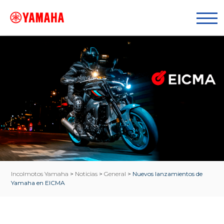
Incolmotos Yamaha
>
Noticias
>
General
>
Nuevos lanzamientos de
Yamaha en EICMA