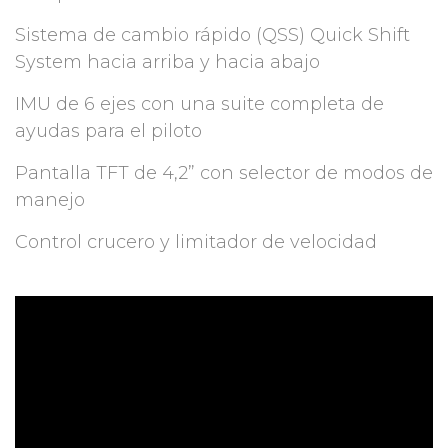
Sistema de cambio rápido (QSS) Quick Shift
System hacia arriba y hacia abajo
IMU de 6 ejes con una suite completa de
ayudas para el piloto
Pantalla TFT de 4,2” con selector de modos de
manejo
Control crucero y limitador de velocidad