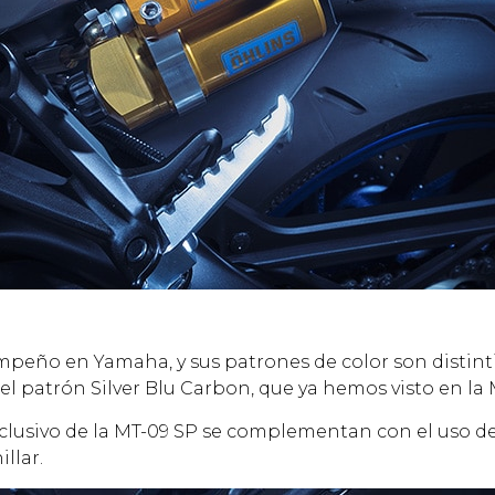
peño en Yamaha, y sus patrones de color son distintiv
del patrón Silver Blu Carbon, que ya hemos visto en la
xclusivo de la MT-09 SP se complementan con el uso del
llar.