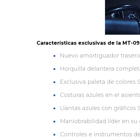
Características exclusivas de la MT-09
Nuevo amortiguador trasero
Horquilla delantera complet
Exclusiva paleta de colores 
Costuras azules en el asient
Llantas azules con gráficos 
Maniobrabilidad líder en su 
Controles e instrumentos de