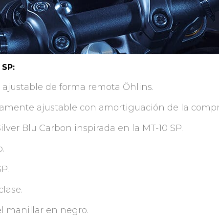
 SP:
 ajustable de forma remota Öhlins.
amente ajustable con amortiguación de la compre
Silver Blu Carbon inspirada en la MT-10 SP.
o.
SP.
clase.
l manillar en negro.