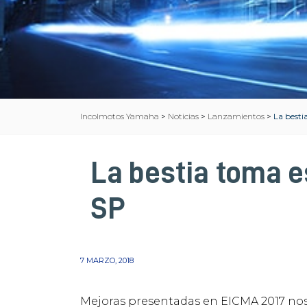
Incolmotos Yamaha
>
Noticias
>
Lanzamientos
>
La besti
La bestia toma e
SP
7 MARZO, 2018
Mejoras presentadas en EICMA 2017 nos