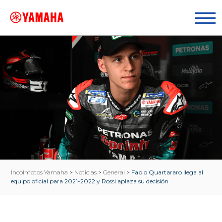
Incolmotos Yamaha
>
Noticias
>
General
>
Fabio Quartararo llega al
equipo oficial para 2021-2022 y Rossi aplaza su decisión