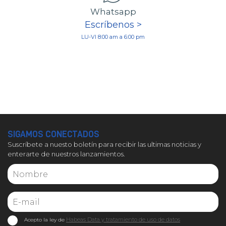
Whatsapp
Escríbenos >
LU-VI 8:00 am a 6:00 pm
SIGAMOS CONECTADOS
Suscríbete a nuesto boletín para recibir las ultimas noticias y
enterarte de nuestros lanzamientos.
Habeas Data y tratamiento de uso de datos
Acepto la ley de