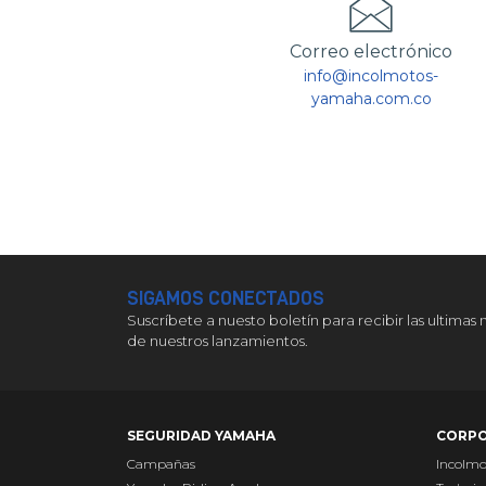
Correo electrónico
info@incolmotos-
yamaha.com.co
SIGAMOS CONECTADOS
Suscríbete a nuesto boletín para recibir las ultimas 
de nuestros lanzamientos.
SEGURIDAD YAMAHA
CORPO
Campañas
Incolm