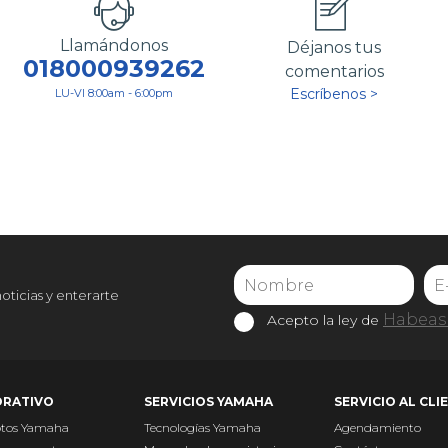
Llamándonos
Déjanos tus
018000939262
comentarios
Escríbenos >
LU-VI 8:00am - 6:00pm
noticias y enterarte
Habeas 
Acepto la ley de
RATIVO
SERVICIOS YAMAHA
SERVICIO AL CLI
otos Yamaha
Tecnologías Yamaha
Agendamiento