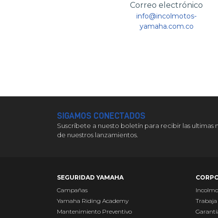
Correo electrónico
info@incolmotos-
yamaha.com.co
SIGAMOS CONECTADOS
Suscríbete a nuesto boletín para recibir las ultimas 
de nuestros lanzamientos.
SEGURIDAD YAMAHA
CORPO
Campañas
Incolm
Yamaha Riding Academy
Trabaja
Mantenimiento Preventivo
Garantí