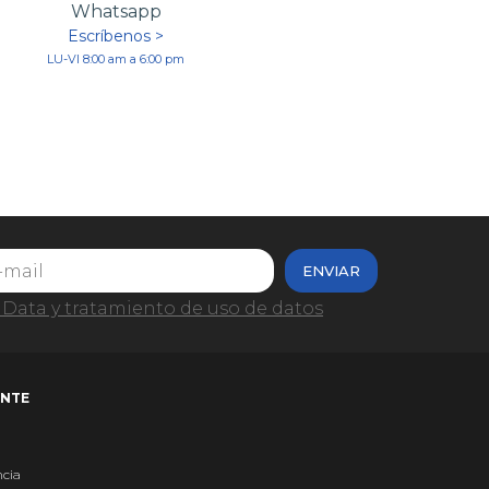
Whatsapp
Escríbenos >
LU-VI 8:00 am a 6:00 pm
ENVIAR
Data y tratamiento de uso de datos
ENTE
ncia