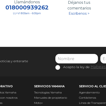
Llamándonos
Déjanos tus
018000939262
comentarios
Escríbenos >
LU-VI 8:00am - 6:00pm
noticias y enterarte
Habeas 
Acepto la ley de
RATIVO
SERVICIOS YAMAHA
SERVICIO AL CLI
otos Yamaha
Tecnologías Yamaha
Agendamiento
 con nosotros
Manuales de propietario
Contáctenos
as
Moto+
Línea de Transpare