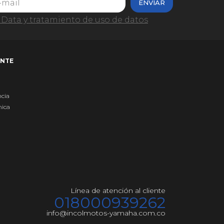
ENVIAR
Data y tratamiento de uso de datos
ENTE
ncia
nica
Línea de atención al cliente
018000939262
info@incolmotos-yamaha.com.co