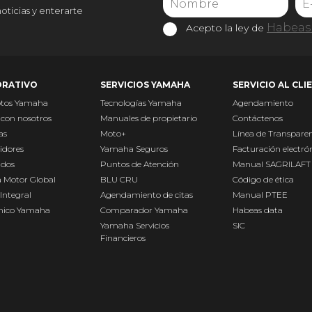
noticias y enterarte
Habeas 
Acepto la ley de
RATIVO
SERVICIOS YAMAHA
SERVICIO AL CLI
otos Yamaha
Tecnologías Yamaha
Agendamiento
 con nosotros
Manuales de propietario
Contáctenos
as
Moto+
Línea de Transpare
idores
Yamaha Seguros
Facturación electró
ados
Puntos de Atención
Manual SAGRILAFT
 Motor Global
BLU CRU
Código de ética
Integral
Agendamiento de citas
Manual PTEE
Único Yamaha
Comparador Yamaha
Habeas data
Yamaha Servicios
SIC
Financieros