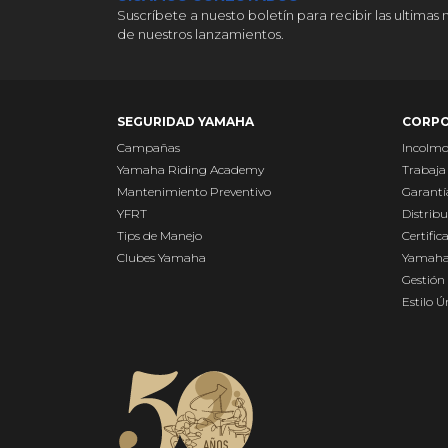
Suscríbete a nuesto boletín para recibir las ultimas 
de nuestros lanzamientos.
SEGURIDAD YAMAHA
CORPO
Campañas
Incolm
Yamaha Riding Academy
Trabaja
Mantenimiento Preventivo
Garantí
YFRT
Distribu
Tips de Manejo
Certific
Clubes Yamaha
Yamaha
Gestión 
Estilo 