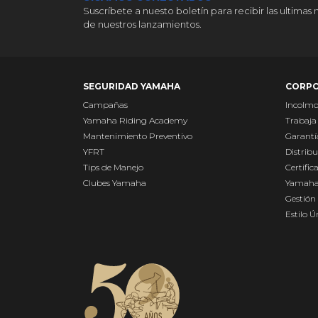
Suscríbete a nuesto boletín para recibir las ultimas 
de nuestros lanzamientos.
SEGURIDAD YAMAHA
CORPO
Campañas
Incolm
Yamaha Riding Academy
Trabaja
Mantenimiento Preventivo
Garantí
YFRT
Distribu
Tips de Manejo
Certific
Clubes Yamaha
Yamaha
Gestión 
Estilo 