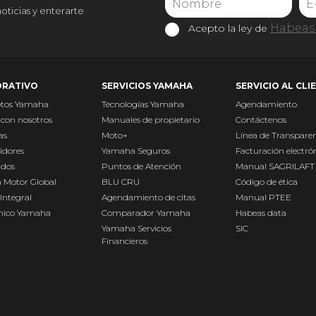
noticias y enterarte
Habeas 
Acepto la ley de
RATIVO
SERVICIOS YAMAHA
SERVICIO AL CLI
otos Yamaha
Tecnologías Yamaha
Agendamiento
 con nosotros
Manuales de propietario
Contáctenos
as
Moto+
Línea de Transpare
idores
Yamaha Seguros
Facturación electró
ados
Puntos de Atención
Manual SAGRILAFT
 Motor Global
BLU CRU
Código de ética
Integral
Agendamiento de citas
Manual PTEE
Único Yamaha
Comparador Yamaha
Habeas data
Yamaha Servicios
SIC
Financieros