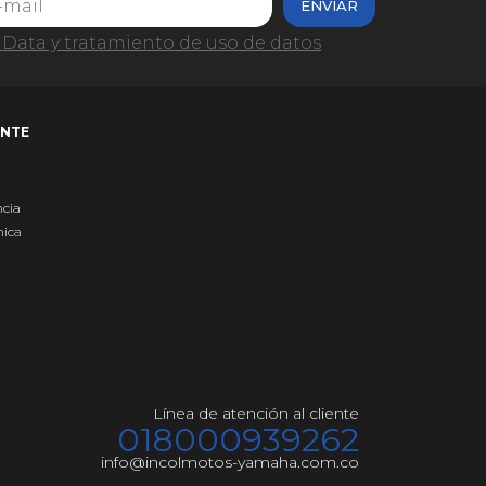
ENVIAR
Data y tratamiento de uso de datos
ENTE
ncia
nica
Línea de atención al cliente
018000939262
info@incolmotos-yamaha.com.co