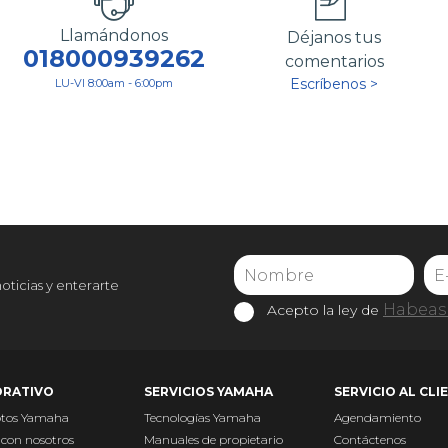
Llamándonos
Déjanos tus
018000939262
comentarios
Escríbenos >
LU-VI 8:00am - 6:00pm
noticias y enterarte
Habeas 
Acepto la ley de
RATIVO
SERVICIOS YAMAHA
SERVICIO AL CLI
otos Yamaha
Tecnologías Yamaha
Agendamiento
 con nosotros
Manuales de propietario
Contáctenos