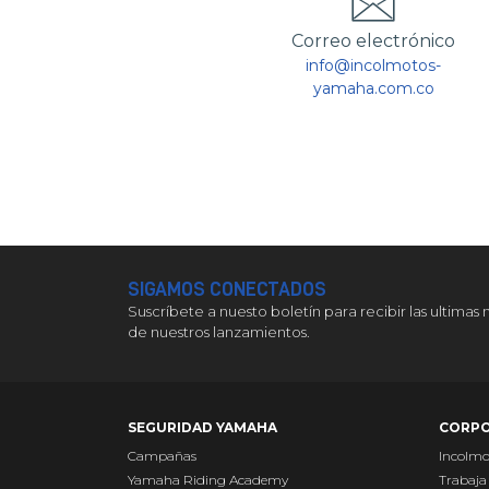
Correo electrónico
info@incolmotos-
yamaha.com.co
SIGAMOS CONECTADOS
Suscríbete a nuesto boletín para recibir las ultimas 
de nuestros lanzamientos.
SEGURIDAD YAMAHA
CORPO
Campañas
Incolm
Yamaha Riding Academy
Trabaja