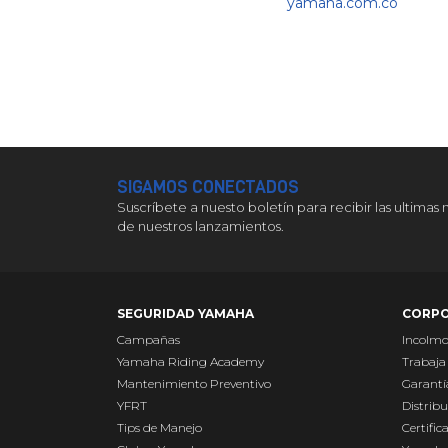
yamaha.com.co
SIGAMOS CONECTADOS
Suscríbete a nuesto boletín para recibir las ultimas 
de nuestros lanzamientos.
SEGURIDAD YAMAHA
CORPO
Campañas
Incolm
Yamaha Riding Academy
Trabaja
Mantenimiento Preventivo
Garantí
YFRT
Distribu
Tips de Manejo
Certific