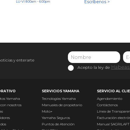
Escríbenos >
LU-VI 8:00am - 6:00pm
noticias y enterarte
Habeas 
Acepto la ley de
RATIVO
SERVICIOS YAMAHA
SERVICIO AL CLI
otos Yamaha
Tecnologías Yamaha
Agendamiento
 con nosotros
Manuales de propietario
Contáctenos
as
Moto+
Línea de Transpare
idores
Yamaha Seguros
Facturación electró
ados
Puntos de Atención
Manual SAGRILAFT