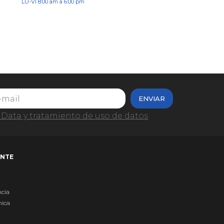
LU-VI 8:00 am a 6:00 pm
ENVIAR
Data y tratamiento de uso de datos
ENTE
ncia
nica