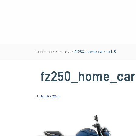
Incolmotos Yamaha
>
fz250_home_carrusel_3
fz250_home_car
11 ENERO, 2023