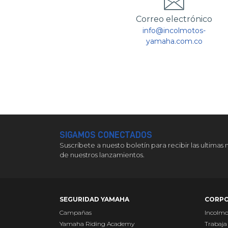
Correo electrónico
info@incolmotos-
yamaha.com.co
SIGAMOS CONECTADOS
Suscríbete a nuesto boletín para recibir las ultimas 
de nuestros lanzamientos.
SEGURIDAD YAMAHA
CORPO
Campañas
Incolm
Yamaha Riding Academy
Trabaja