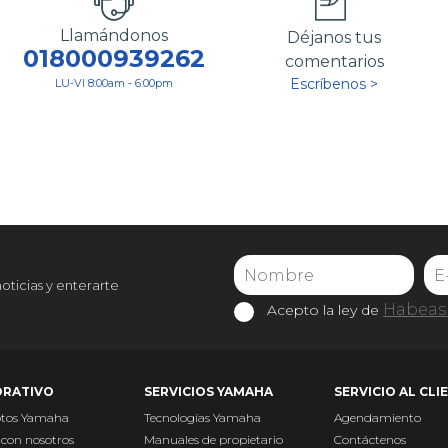
Llamándonos
Déjanos tus
018000939262
comentarios
Escríbenos >
LU-VI 8:00am - 6:00pm
noticias y enterarte
Habeas 
Acepto la ley de
RATIVO
SERVICIOS YAMAHA
SERVICIO AL CLI
otos Yamaha
Tecnologías Yamaha
Agendamiento
 con nosotros
Manuales de propietario
Contáctenos