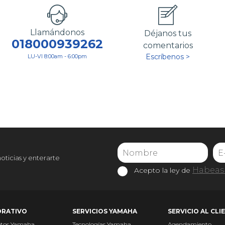
Llamándonos
Déjanos tus
018000939262
comentarios
Escríbenos >
LU-VI 8:00am - 6:00pm
noticias y enterarte
Habeas 
Acepto la ley de
RATIVO
SERVICIOS YAMAHA
SERVICIO AL CLI
otos Yamaha
Tecnologías Yamaha
Agendamiento