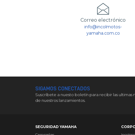
Correo electrónico
info@incolmotos-
yamaha.com.co
SIGAMOS CONECTADOS
Suscríbete a nuesto boletín para recibir las ultimas 
de nuestros lanzamientos.
SEGURIDAD YAMAHA
CORPO
Campañas
Incolm