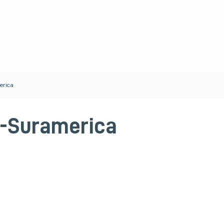
rica
-Suramerica