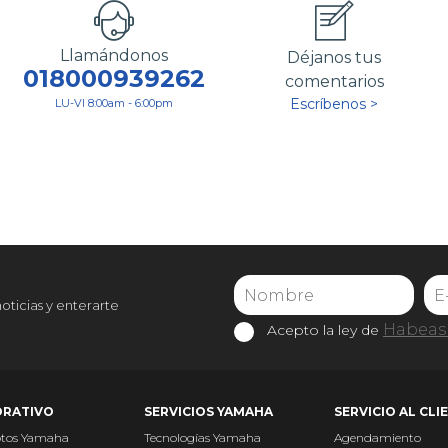
Llamándonos
Déjanos tus
018000939262
comentarios
Escríbenos >
LU-VI 8:00am - 6:00pm
noticias y enterarte
Habeas 
Acepto la ley de
RATIVO
SERVICIOS YAMAHA
SERVICIO AL CLI
otos Yamaha
Tecnologías Yamaha
Agendamiento