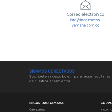
Correo electrónico
info@incolmotos-
yamaha.com.co
SIGAMOS CONECTADOS
Suscríbete a nuesto boletín para recibir las ultimas 
de nuestros lanzamientos.
SEGURIDAD YAMAHA
CORPO
Campañas
Incolm