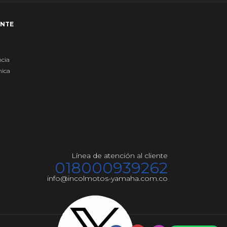
ENTE
ncia
nica
Línea de atención al cliente
018000939262
info@incolmotos-yamaha.com.co