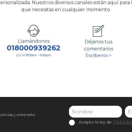
ersonalizada. Nuestros diversos canales están aquí para
que necesitas en cualquier momento.
Llamándonos
Déjanos tus
018000939262
comentarios
Escríbenos >
LU-VI 8:00am - 6:00pm
noticias y enterarte
Habeas 
Acepto la ley de