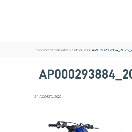
Incolmotos Yamaha
>
Vehículos
>
AP000293884_2023_
AP000293884_2
24 AGOSTO, 2022