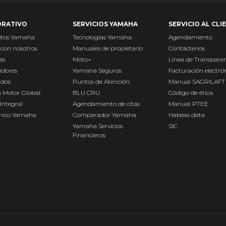
RATIVO
SERVICIOS YAMAHA
SERVICIO AL CLI
otos Yamaha
Tecnologías Yamaha
Agendamiento
 con nosotros
Manuales de propietario
Contáctenos
as
Moto+
Línea de Transpare
idores
Yamaha Seguros
Facturación electró
ados
Puntos de Atención
Manual SAGRILAFT
 Motor Global
BLU CRU
Código de ética
Integral
Agendamiento de citas
Manual PTEE
Único Yamaha
Comparador Yamaha
Habeas data
Yamaha Servicios
SIC
Financieros