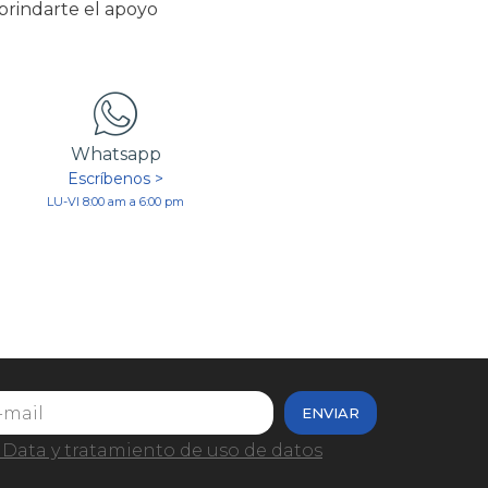
 brindarte el apoyo
Whatsapp
Escríbenos >
LU-VI 8:00 am a 6:00 pm
ENVIAR
Data y tratamiento de uso de datos