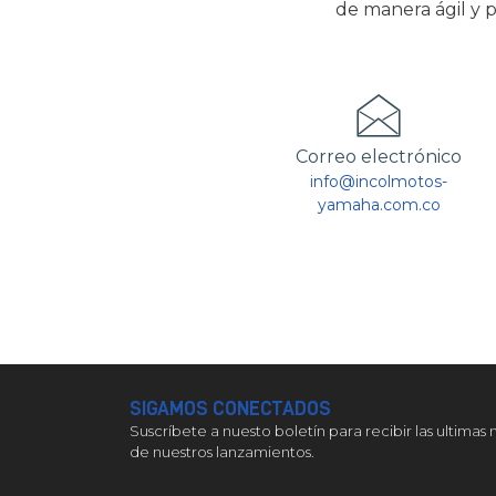
de manera ágil y p
Correo electrónico
info@incolmotos-
yamaha.com.co
SIGAMOS CONECTADOS
Suscríbete a nuesto boletín para recibir las ultimas 
de nuestros lanzamientos.