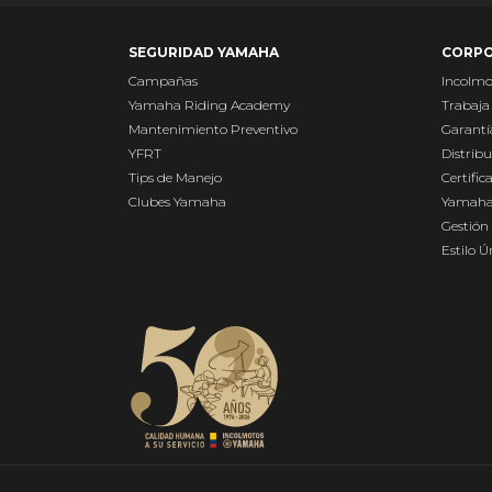
SEGURIDAD YAMAHA
CORPO
Campañas
Incolm
Yamaha Riding Academy
Trabaja
Mantenimiento Preventivo
Garantí
YFRT
Distribu
Tips de Manejo
Certific
Clubes Yamaha
Yamaha
Gestión 
Estilo 