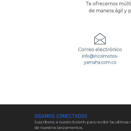
Te ofrecemos múlti
de manera ágil y p
Correo electrónico
info@incolmotos-
yamaha.com.co
SIGAMOS CONECTADOS
Suscríbete a nuesto boletín para recibir las ultimas 
de nuestros lanzamientos.