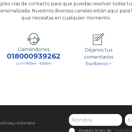
ples vías de contacto para que puedas resolver todas tu
ersonalizada. Nuestros diversos canales están aquí para
que necesitas en cualquier momento.
Llamándonos
Déjanos tus
018000939262
comentarios
Escríbenos >
LU-VI 8:00am - 6:00pm
noticias y enterarte
Habeas 
Acepto la ley de