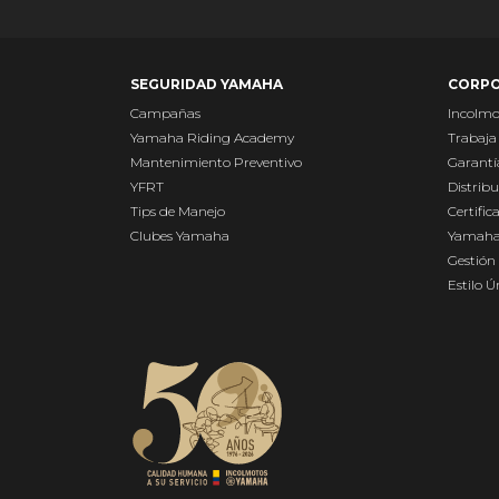
SEGURIDAD YAMAHA
CORPO
Campañas
Incolm
Yamaha Riding Academy
Trabaja
Mantenimiento Preventivo
Garantí
YFRT
Distribu
Tips de Manejo
Certific
Clubes Yamaha
Yamaha
Gestión 
Estilo 