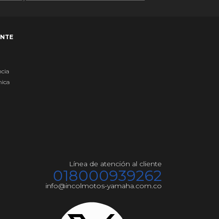
ENTE
ncia
nica
Línea de atención al cliente
018000939262
info@incolmotos-yamaha.com.co