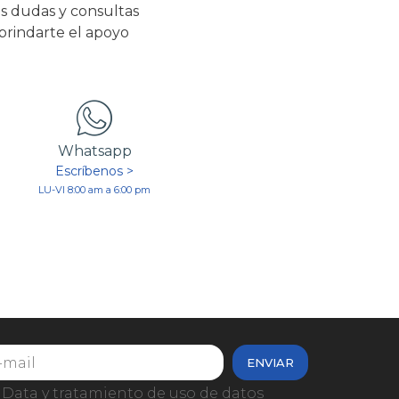
s dudas y consultas
 brindarte el apoyo
Whatsapp
Escríbenos >
LU-VI 8:00 am a 6:00 pm
ENVIAR
Data y tratamiento de uso de datos