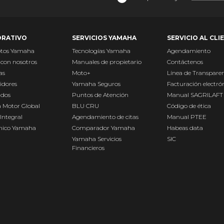
RATIVO
SERVICIOS YAMAHA
SERVICIO AL CLI
otos Yamaha
Tecnologías Yamaha
Agendamiento
 con nosotros
Manuales de propietario
Contáctenos
as
Moto+
Línea de Transpare
idores
Yamaha Seguros
Facturación electró
ados
Puntos de Atención
Manual SAGRILAFT
 Motor Global
BLU CRU
Código de ética
Integral
Agendamiento de citas
Manual PTEE
Único Yamaha
Comparador Yamaha
Habeas data
Yamaha Servicios
SIC
Financieros