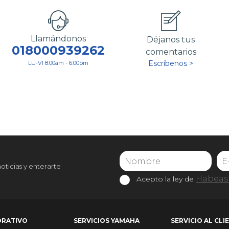
Llamándonos
Déjanos tus
018000939262
comentarios
Escríbenos >
LU-VI 8:00am - 6:00pm
noticias y enterarte
Habeas 
Acepto la ley de
RATIVO
SERVICIOS YAMAHA
SERVICIO AL CLI