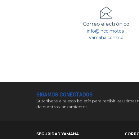
Correo electrónico
info@incolmotos-
yamaha.com.co
SIGAMOS CONECTADOS
Suscríbete a nuesto boletín para recibir las ultimas 
de nuestros lanzamientos.
SEGURIDAD YAMAHA
CORPO