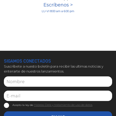
Escríbenos >
LU-VI 8:00 am a 6:00 pm
SIGAMOS CONECTADOS
Suscríbete a nuesto boletín para recibir las ultimas noticias y
enterarte de nuestros lanzamientos.
Habeas Data y tratamiento de uso de datos
Acepto la ley de