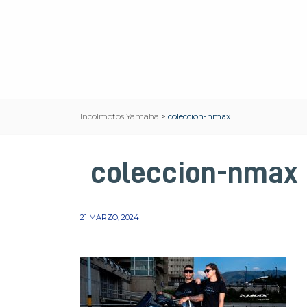
Incolmotos Yamaha
>
coleccion-nmax
coleccion-nmax
21 MARZO, 2024