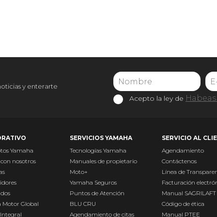
noticias y enterarte
Habeas 
Acepto la ley de
RATIVO
SERVICIOS YAMAHA
SERVICIO AL CLI
otos Yamaha
Tecnologías Yamaha
Agendamiento
 con nosotros
Manuales de propietario
Contáctenos
as
Moto+
Línea de Transpare
idores
Yamaha Seguros
Facturación electró
ados
Puntos de Atención
Manual SAGRILAFT
 Motor Global
BLU CRU
Código de ética
Integral
Agendamiento de citas
Manual PTEE