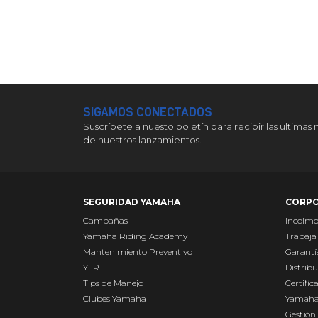
SIGAMOS CONECTADOS
Suscríbete a nuesto boletín para recibir las ultimas 
de nuestros lanzamientos.
SEGURIDAD YAMAHA
CORPO
Campañas
Incolm
Yamaha Riding Academy
Trabaja
Mantenimiento Preventivo
Garantí
YFRT
Distribu
Tips de Manejo
Certific
Clubes Yamaha
Yamaha
Gestión 