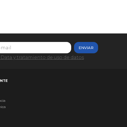
ENVIAR
Data y tratamiento de uso de datos
ENTE
ncia
nica