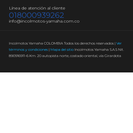
Línea de atención al cliente
018000939262
info@incolmotos-yamaha.com.co
Incolmotos Yamaha COLOMBIA Todos los derechos reservados |
Ver
términos y condiciones
|
Mapa del sitio
Incolmotos Yamaha S.A.S Nit.
890916911-6 Km. 20 autopista norte, costado oriental, vía Girardota